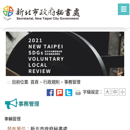
進入內容區塊
:::
目前位置:
首頁
>
行政規則
>
事務管理
字級設定：
大
中
小
事務管理
車輛管理
發布單位：
新北市政府秘書處