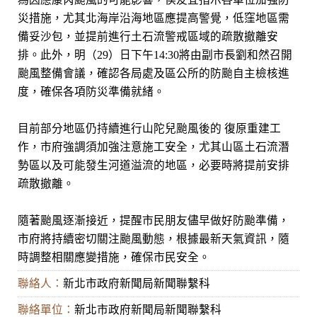
災措施，尤其北海岸沿海地區應提高警覺，低窪地區需
備妥沙包，並提前進行土石流警戒區域的疏散撤離安
排。此外，明（29）日下午14:30將由副市長劉和然召開
颱風整備會議，確認各局處及區公所的防颱自主檢核進
度，確保各項防災準備就緒。
目前部分地區仍持續進行山陀兒颱風後的 復原重建工
作，市府強調須加強注意施工安全，尤其山區土石流潛
勢區以及可能發生河道溢流的地區，必要時將提前安排
疏散撤離。
隨著颱風逐漸接近，提醒市民朋友儘早做好防颱準備，
市府將持續密切關注颱風動態，根據最新天氣資訊，隨
時調整相關應變措施，確保市民安全。
聯絡人：
新北市政府新聞局新聞聯繫科
聯絡單位：
新北市政府新聞局新聞聯繫科