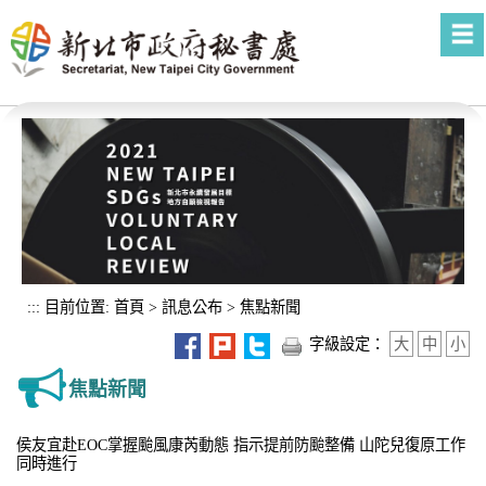
進入內容區塊
:::
目前位置:
首頁
>
訊息公布
>
焦點新聞
字級設定：
大
中
小
焦點新聞
侯友宜赴EOC掌握颱風康芮動態 指示提前防颱整備 山陀兒復原工作
同時進行