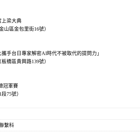
護宮上梁大典
金山區金包里街16號）
壇「新北攜手台日專家解密AI時代不被取代的提問力」
板橋區貴興路139號）
球隊總冠軍賽
段75號）
聯繫科