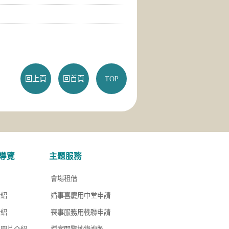
回上頁
回首頁
TOP
導覽
主題服務
會場租借
介紹
婚事喜慶用中堂申請
介紹
喪事服務用輓聯申請