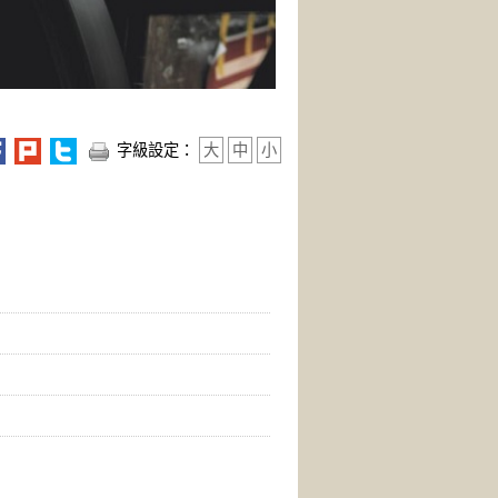
字級設定：
大
中
小