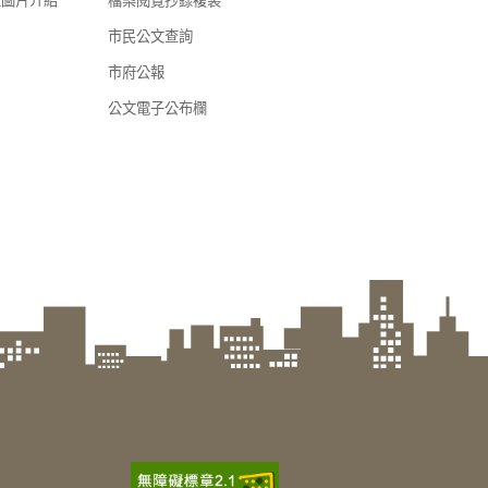
區圖片介紹
檔案閱覽抄錄複製
市民公文查詢
市府公報
公文電子公布欄