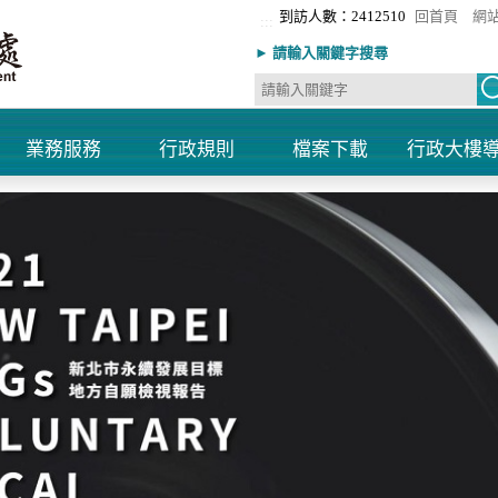
到訪人數：2412510
回首頁
網
:::
► 請輸入關鍵字搜尋
業務服務
行政規則
檔案下載
行政大樓
+
+
+
+