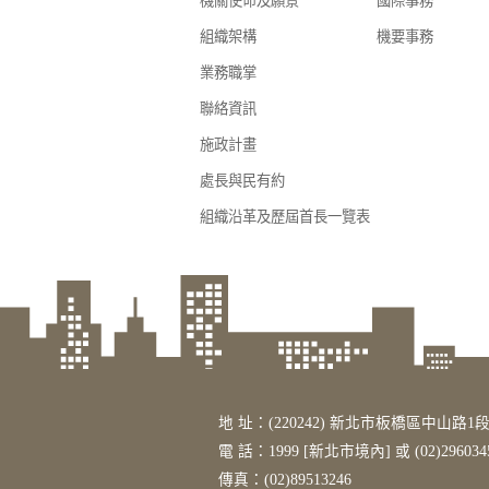
機關使命及願景
國際事務
組織架構
機要事務
業務職掌
聯絡資訊
施政計畫
處長與民有約
組織沿革及歷屆首長一覽表
地 址：(220242) 新北市板橋區中山路1段
電 話：1999 [新北市境內] 或 (02)296034
傳真：(02)89513246