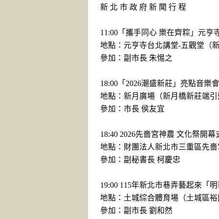
新 北 市 政 府 新 聞 行 程
11:00「攜手同心 樂在齊粽」
地點：元亨寺台北講堂-五觀堂（新
參加：副市長 朱惕之
18:00「2026潮盛新莊」亮點音樂
地點：新月廣場（新月橋新莊端引
參加：市長 侯友宜
18:40 2026先嗇宮神農 文化祭
地點：財團法人新北市三重區先嗇宮
參加：副秘書長 柯慶忠
19:00 115年新北市巷弄藝起來
地點：土城綜合體育場（土城區裕民
參加：副市長 劉和然