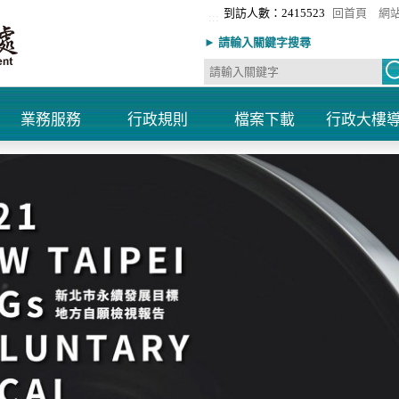
到訪人數：2415523
回首頁
網
:::
► 請輸入關鍵字搜尋
業務服務
行政規則
檔案下載
行政大樓
+
+
+
+