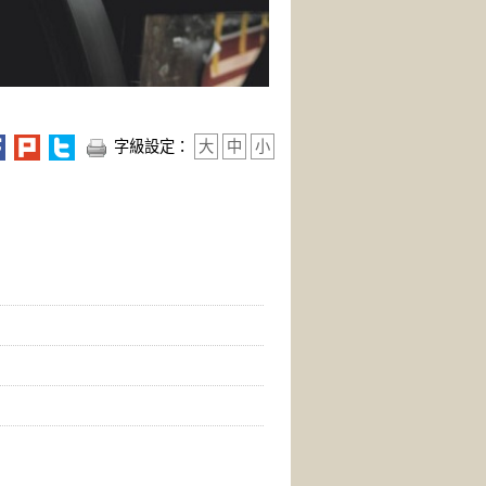
字級設定：
大
中
小