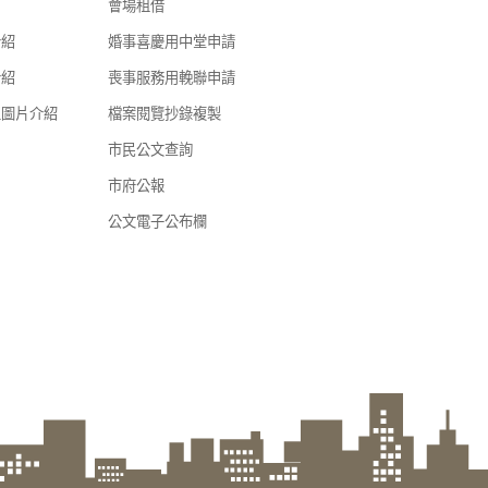
會場租借
介紹
婚事喜慶用中堂申請
介紹
喪事服務用輓聯申請
區圖片介紹
檔案閱覽抄錄複製
市民公文查詢
市府公報
公文電子公布欄