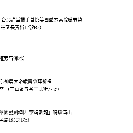
元亨寺台北講堂攜手善悅等團體捐素粽暖弱勢
莊區長青街17號B2）
會
道旁高灘地）
開幕式-神農大帝暖壽參拜祈福
 （三重區五谷王北街77號）
「明華園戲劇總團-李靖斬龍」鳴鑼演出
路193之1號）