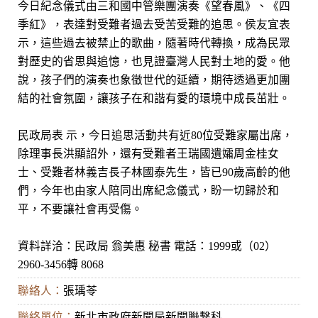
今日紀念儀式由三和國中管樂團演奏《望春風》、《四
季紅》，表達對受難者過去受苦受難的追思。侯友宜表
示，這些過去被禁止的歌曲，隨著時代轉換，成為民眾
對歷史的省思與追憶，也見證臺灣人民對土地的愛。他
說，孩子們的演奏也象徵世代的延續，期待透過更加團
結的社會氛圍，讓孩子在和諧有愛的環境中成長茁壯。
民政局表 示，今日追思活動共有近80位受難家屬出席，
除理事長洪顯詔外，還有受難者王瑞國遺孀周金桂女
士、受難者林義吉長子林國泰先生，皆已90歲高齡的他
們，今年也由家人陪同出席紀念儀式，盼一切歸於和
平，不要讓社會再受傷。
資料詳洽：民政局 翁美惠 秘書 電話：1999或（02）
2960-3456轉 8068
聯絡人：
張瑀苓
聯絡單位：
新北市政府新聞局新聞聯繫科