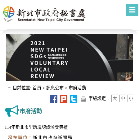
進入內容區塊
:::
目前位置:
首頁
>
訊息公布
>
市府活動
字級設定：
大
中
小
市府活動
114年新北市里環境認證頒獎典禮
發布單位：
新北市政府新聞局