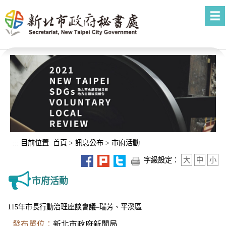
進入內容區塊
:::
目前位置:
首頁
>
訊息公布
>
市府活動
字級設定：
大
中
小
市府活動
115年市長行動治理座談會議–瑞芳、平溪區
發布單位：
新北市政府新聞局