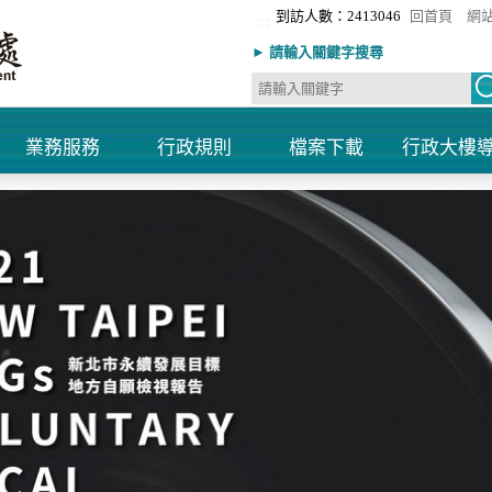
到訪人數：2413046
回首頁
網
:::
► 請輸入關鍵字搜尋
業務服務
行政規則
檔案下載
行政大樓
+
+
+
+