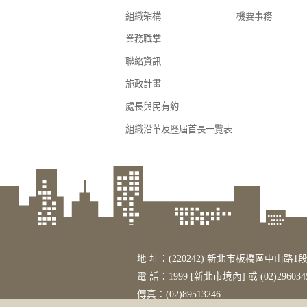
組織架構
機要事務
業務職掌
聯絡資訊
施政計畫
處長與民有約
組織沿革及歷屆首長一覽表
地 址：(220242) 新北市板橋區中山路1段
電 話：1999 [新北市境內] 或 (02)296034
傳真：(02)89513246