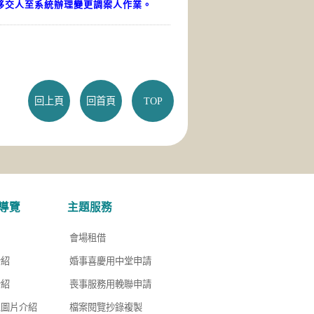
移交人至系統辦理變更調案人作業。
回上頁
回首頁
TOP
導覽
主題服務
會場租借
介紹
婚事喜慶用中堂申請
介紹
喪事服務用輓聯申請
區圖片介紹
檔案閱覽抄錄複製