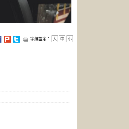
字級設定：
大
中
小
：