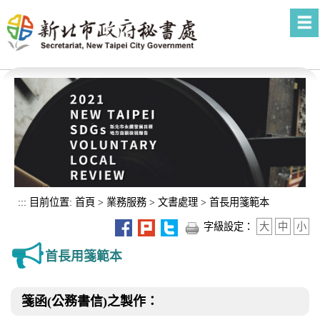
進入內容區塊
:::
目前位置:
首頁
>
業務服務
>
文書處理
>
首長用箋範本
字級設定：
大
中
小
首長用箋範本
箋函(公務書信)之製作：