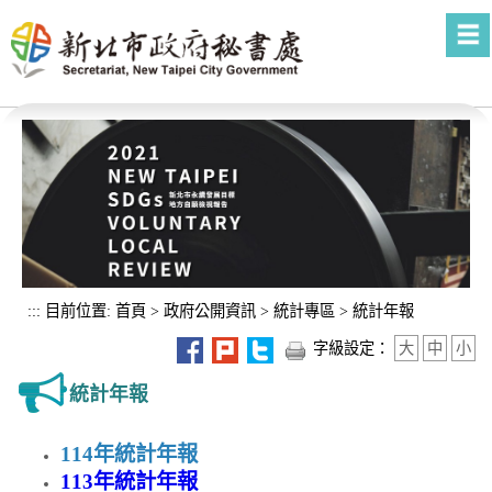
進入內容區塊
:::
目前位置:
首頁
>
政府公開資訊
>
統計專區
>
統計年報
字級設定：
大
中
小
統計年報
114年統計年報
113年統計年報