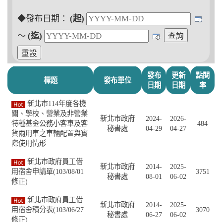
◆發布日期：
(起)
～
(迄)
發布
更新
點閱
標題
發布單位
日期
日期
率
新北市114年度各機
關、學校、營業及非營業
新北市政府
2024-
2026-
特種基金公務小客車及客
484
秘書處
04-29
04-27
貨兩用車之車輛配置與實
際使用情形
新北市政府員工借
新北市政府
2014-
2025-
用宿舍申請單(103/08/01
3751
秘書處
08-01
06-02
修正)
新北市政府員工借
新北市政府
2014-
2025-
用宿舍積分表(103/06/27
3070
秘書處
06-27
06-02
修正)